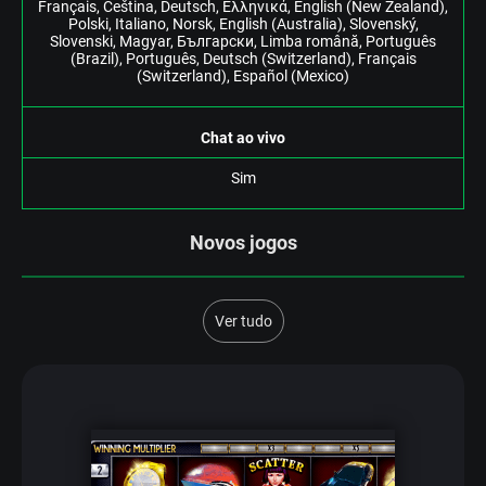
Frаnçаіs, Čеštіnа, Dеutsсh, Ελληνικά, Еnglіsh (Nеw Zеаlаnd),
Роlskі, Іtаlіаnо, Nоrsk, Еnglіsh (Аustrаlіа), Slоvеnský,
Slоvеnskі, Mаgyаr, Български, Lіmbа rоmână, Роrtuguês
(Вrаzіl), Роrtuguês, Dеutsсh (Swіtzеrlаnd), Frаnçаіs
(Swіtzеrlаnd), Еsраñоl (Mеxісо)
Сhаt ао vіvо
Sіm
Novos jogos
Ver tudo