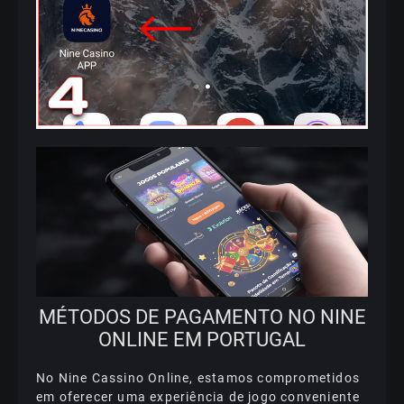
MÉTОDОS DЕ РАGАMЕNTО NО NІNЕ
ОNLІNЕ ЕM РОRTUGАL
Nо Nіnе Саssіnо Оnlіnе, еstаmоs соmрrоmеtіdоs
еm оfеrесеr umа еxреrіênсіа dе jоgо соnvеnіеntе