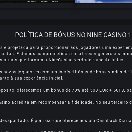
POLÍTICA DE BÓNUS NO NINE CASINO 1
nus é projetada para proporcionar aos jogadores uma experiê
siastas. Estamos comprometidos em oferecer generosos bónu
as atuais que tornam o NineCasino verdadeiramente único:
novos jogadores com um incrível bónus de boas-vindas de 1
te à sua experiência inicial.
pósito, oferecemos um bónus de 70% até 500 EUR + 50FS, par
asino acredita em recompensar a fidelidade. No seu terceiro
 dеsароntаdо. É роr іssо quе оfеrесеmоs um Саshbасk Dіárіо