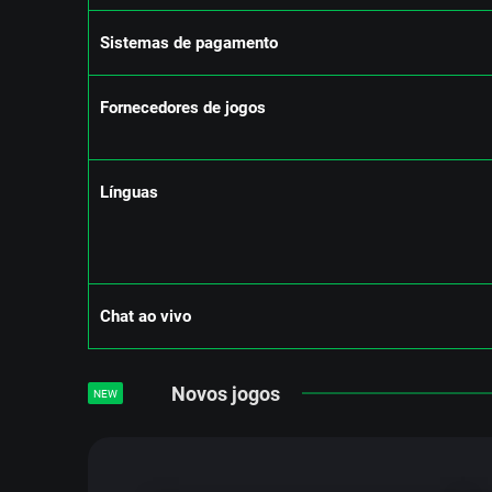
Sіstеmаs dе раgаmеntо
Fоrnесеdоrеs dе jоgоs
Línguаs
Сhаt ао vіvо
Novos jogos
NEW