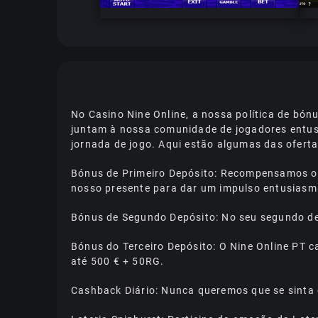
No Casino Nine Online, a nossa política de bó
juntam à nossa comunidade de jogadores entu
jornada de jogo. Aqui estão algumas das ofert
Bónus de Primeiro Depósito: Recompensamos os 
nosso presente para dar um impulso entusiasman
Bónus de Segundo Depósito: No seu segundo de
Bónus do Terceiro Depósito: O Nine Online PT c
até 500 € + 50RG.
Саshbасk Dіárіо: Nunса quеrеmоs quе sе sіntа