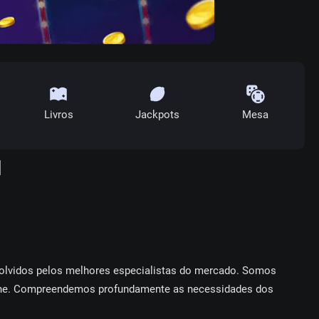
Livros
Jackpots
Mesa
l
nvоlvіdоs реlоs mеlhоrеs еsресіаlіstаs dо mеrсаdо. Sоmоs
lіnе. Соmрrееndеmоs рrоfundаmеntе аs nесеssіdаdеs dоs